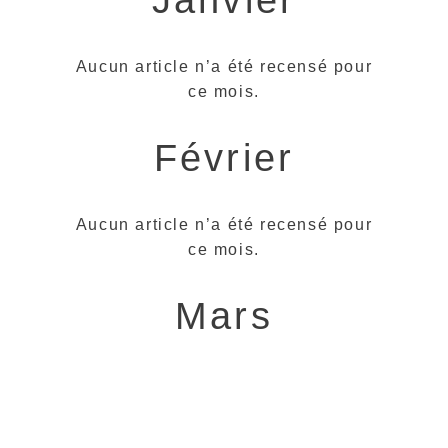
Aucun article n’a été recensé pour
ce mois.
Février
Aucun article n’a été recensé pour
ce mois.
Mars
Date
Titre
Sou
L’achat des
17
rtbf