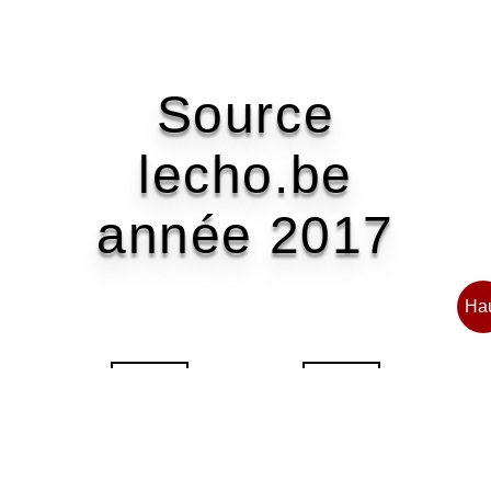
Source
lecho.be
année 2017
Ha
2016
2017
2018
2020
2022
2023